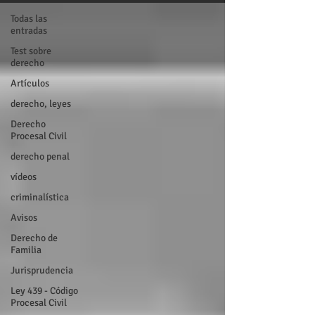
Todas las
entradas
Test sobre
derecho
Artículos
derecho, leyes
Derecho
Procesal Civil
derecho penal
vídeos
criminalística
Avisos
Derecho de
Familia
Jurisprudencia
Ley 439 - Código
Procesal Civil