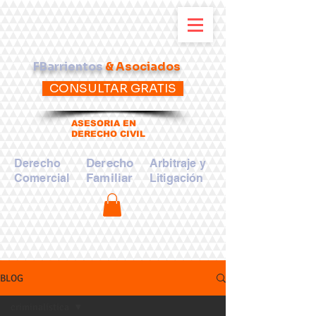
FBarrientos
& Asociados
CONSULTAR GRATIS
ASESORIA EN
DERECHO CIVIL
Derecho
Derecho
Arbitraje y
Familiar
Comercial
Litigación
BLOG
criminalística