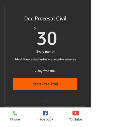
Der. Procesal Civil
30$
$
30
Every month
Ideal Para estudiantes y abogados nóveles
7 day free trial
Start Free Trial
Incluye Artículos básicos, Doctrina,
Modelos de memoriales
Elegir ciudad y abogado
Phone
Facebook
YouTube