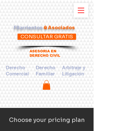
FBarrientos
& Asociados
CONSULTAR GRATIS
ASESORIA EN
DERECHO CIVIL
Derecho
Derecho
Arbitraje y
Familiar
Comercial
Litigación
Choose your pricing plan