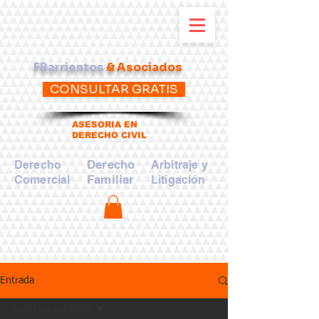
FBarrientos
& Asociados
CONSULTAR GRATIS
ASESORIA EN
DERECHO CIVIL
Derecho
Derecho
Arbitraje y
Familiar
Comercial
Litigación
Entrada
Todas las entradas