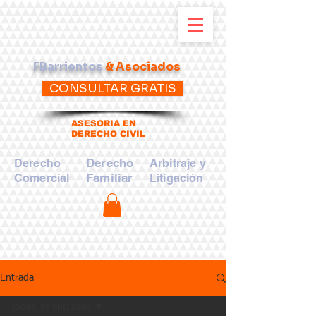
FBarrientos
& Asociados
CONSULTAR GRATIS
ASESORIA EN
DERECHO CIVIL
Derecho
Derecho
Arbitraje y
Familiar
Comercial
Litigación
Entrada
Todas las entradas