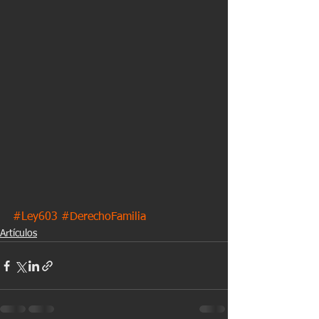
#Ley603
#DerechoFamilia
Artículos