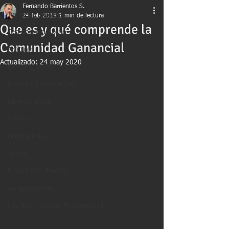
Fernando Barrientos S.
Todas las entradas
24 feb 2019
1 min de lectura
Que es y qué comprende la
Test sobre derecho
Comunidad Ganancial
Artículos
Actualizado:
24 may 2020
derecho, leyes
Derecho Procesal Civil
derecho penal
vídeos
criminalística
Avisos
Derecho de Familia
Jurisprudencia
Ley 439 - Código Procesal Civil