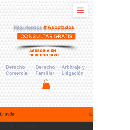
FBarrientos
& Asociados
CONSULTAR GRATIS
ASESORIA EN
DERECHO CIVIL
Derecho
Derecho
Arbitraje y
Familiar
Comercial
Litigación
Entrada
Todas las entradas