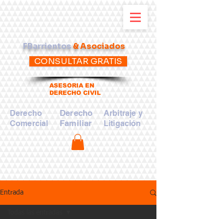
FBarrientos
& Asociados
CONSULTAR GRATIS
ASESORIA EN
DERECHO CIVIL
Derecho
Derecho
Arbitraje y
Familiar
Comercial
Litigación
Entrada
Todas las entradas