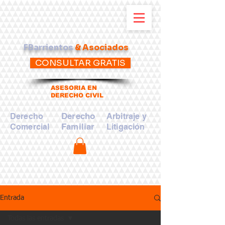
FBarrientos
& Asociados
CONSULTAR GRATIS
ASESORIA EN
DERECHO CIVIL
Derecho
Derecho
Arbitraje y
Familiar
Comercial
Litigación
Entrada
Todas las entradas