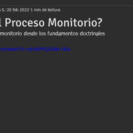
 S.
20 feb 2022
1 min de lectura
isos
Derecho de Familia
Jurisprudencia
Ley 439 - Có
l Proceso Monitorio?
o monitorio desde los fundamentos doctrinales
com/watch?v=pEefdP4Qi2k&t=86s