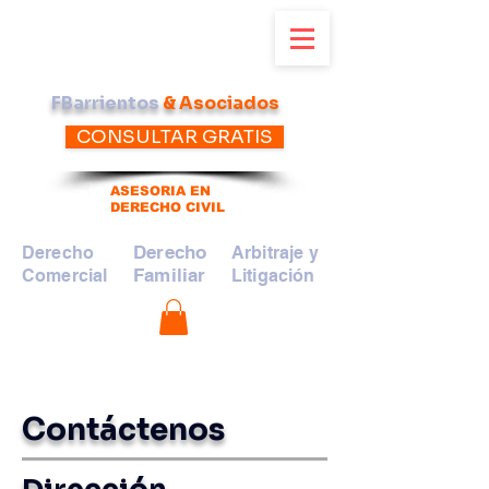
FBarrientos
& Asociados
CONSULTAR GRATIS
ASESORIA EN
DERECHO CIVIL
Derecho
Derecho
Arbitraje y
Familiar
Comercial
Litigación
Contáctenos