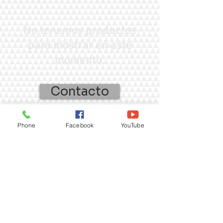
No tenemos productos
para mostrar en este
momento.
Contacto
Phone
Facebook
YouTube
SIGANOS EN
: