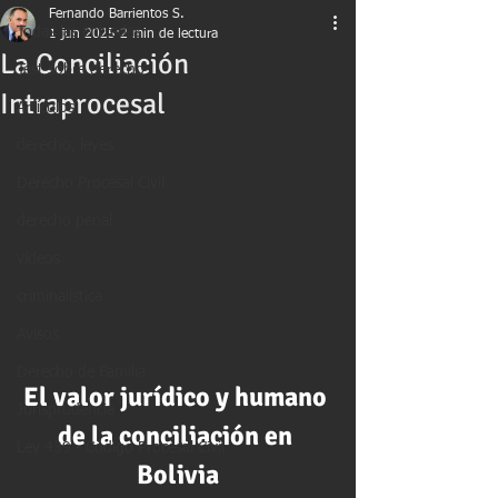
Fernando Barrientos S.
Todas las entradas
1 jun 2025
2 min de lectura
La Conciliación
Test sobre derecho
Intraprocesal
Artículos
derecho, leyes
Derecho Procesal Civil
derecho penal
vídeos
criminalística
Avisos
Derecho de Familia
El valor jurídico y humano 
Jurisprudencia
de la conciliación en 
Ley 439 - Código Procesal Civil
Bolivia