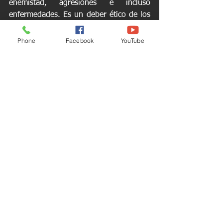
enemistad, agresiones e incluso 
enfermedades. Es un deber ético de los 
abogados promover soluciones 
razonables antes que el conflicto.
Phone
Facebook
YouTube
¿Necesitas ayuda para una Audiencia 
Preliminar?
No pongas en riesgo tus bienes. 
Consulta con nosotros o con 
nuestra asistente virtual.virtual 
ALBA
 para recibir orientación 
gratuita 24/7.
📲 Consulta por WhatsApp    
🤖Habla 
con ALBA ahora