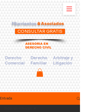
FBarrientos
& Asociados
CONSULTAR GRATIS
ASESORIA EN
DERECHO CIVIL
Derecho
Derecho
Arbitraje y
Familiar
Comercial
Litigación
Entrada
Todas las entradas