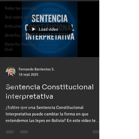
Todas las entradas
Test sobre derecho
Artículos
Load video
derecho, leyes
Derecho Procesal
Civil
derecho penal
vídeos
Fernando Barrientos S.
18 sept 2025
criminalística
Avisos
Sentencia Constitucional
Derecho de
Interpretativa
Familia
¿Sabías que una Sentencia Constitucional
Jurisprudencia
Interpretativa puede cambiar la forma en que
Ley 439 - Código
entendemos las leyes en Bolivia? En este video te
Procesal Civil
explico de manera clara y práctica qué es, cómo
funciona y por qué es tan importante para abogados,