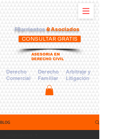
FBarrientos
& Asociados
CONSULTAR GRATIS
ASESORIA EN
DERECHO CIVIL
Derecho
Derecho
Arbitraje y
Familiar
Comercial
Litigación
BLOG
Jurisprudencia